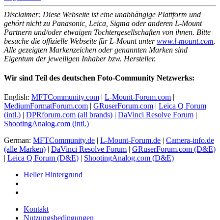
Disclaimer: Diese Webseite ist eine unabhängige Plattform und
gehört nicht zu Panasonic, Leica, Sigma oder anderen L-Mount
Partnern und/oder etwaigen Tochtergesellschaften von ihnen. Bitte
besuche die offizielle Webseite für L-Mount unter
www.l-mount.com
.
Alle gezeigten Markenzeichen oder genannten Marken sind
Eigentum der jeweiligen Inhaber bzw. Hersteller.
Wir sind Teil des deutschen Foto-Community Netzwerks:
English:
MFTCommunity.com
|
L-Mount-Forum.com
|
MediumFormatForum.com
|
GRuserForum.com
|
Leica Q Forum
(intl.)
|
DPRforum.com
(all brands)
|
DaVinci Resolve Forum
|
ShootingAnalog.com (intl.)
German:
MFTCommunity.de
|
L-Mount-Forum.de
|
Camera-info.de
(alle Marken)
|
DaVinci Resolve Forum
|
GRuserForum.com (D&E)
|
Leica Q Forum (D&E)
|
ShootingAnalog.com (D&E)
Heller Hintergrund
Kontakt
Nutzungsbedingungen